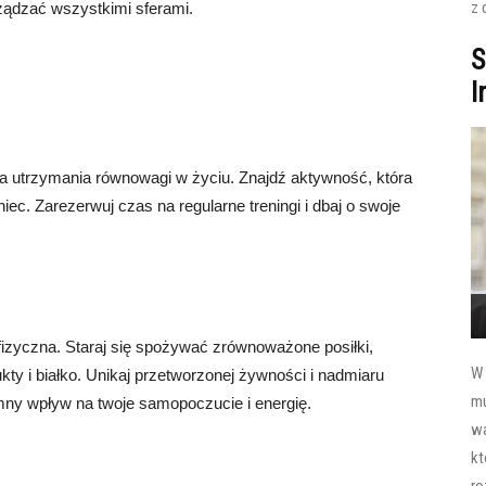
z 
ządzać wszystkimi sferami.
S
I
la utrzymania równowagi w życiu. Znajdź aktywność, która
aniec. Zarezerwuj czas na regularne treningi i dbaj o swoje
fizyczna. Staraj się spożywać zrównoważone posiłki,
W 
ty i białko. Unikaj przetworzonej żywności i nadmiaru
mu
mny wpływ na twoje samopoczucie i energię.
wa
kt