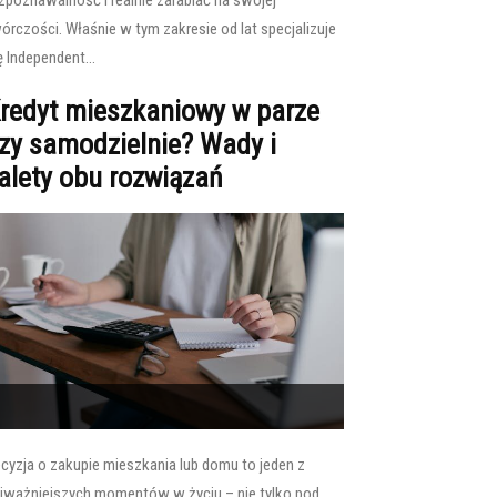
zpoznawalność i realnie zarabiać na swojej
órczości. Właśnie w tym zakresie od lat specjalizuje
ę Independent...
redyt mieszkaniowy w parze
zy samodzielnie? Wady i
alety obu rozwiązań
cyzja o zakupie mieszkania lub domu to jeden z
jważniejszych momentów w życiu – nie tylko pod