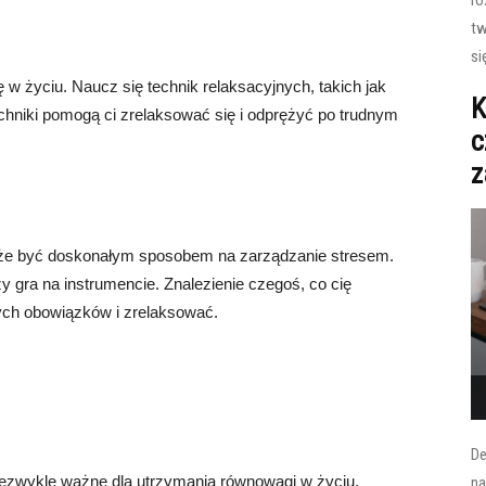
ro
tw
si
 życiu. Naucz się technik relaksacyjnych, takich jak
K
echniki pomogą ci zrelaksować się i odprężyć po trudnym
c
z
może być doskonałym sposobem na zarządzanie stresem.
y gra na instrumencie. Znalezienie czegoś, co cię
ych obowiązków i zrelaksować.
De
 niezwykle ważne dla utrzymania równowagi w życiu.
na