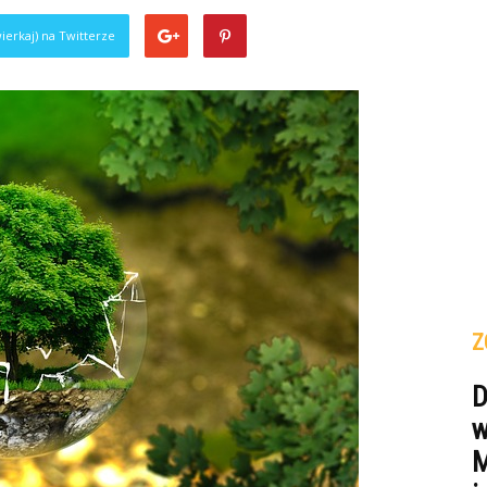
ierkaj) na Twitterze
Z
D
w
M