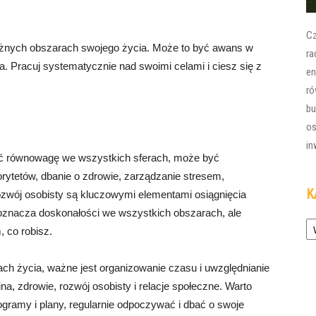
Cz
 różnych obszarach swojego życia. Może to być awans w
ra
 Pracuj systematycznie nad swoimi celami i ciesz się z
en
ró
bu
os
in
ać równowagę we wszystkich sferach, może być
orytetów, dbanie o zdrowie, zarządzanie stresem,
K
ozwój osobisty są kluczowymi elementami osiągnięcia
 oznacza doskonałości we wszystkich obszarach, ale
Ka
, co robisz.
h życia, ważne jest organizowanie czasu i uwzględnianie
na, zdrowie, rozwój osobisty i relacje społeczne. Warto
nogramy i plany, regularnie odpoczywać i dbać o swoje