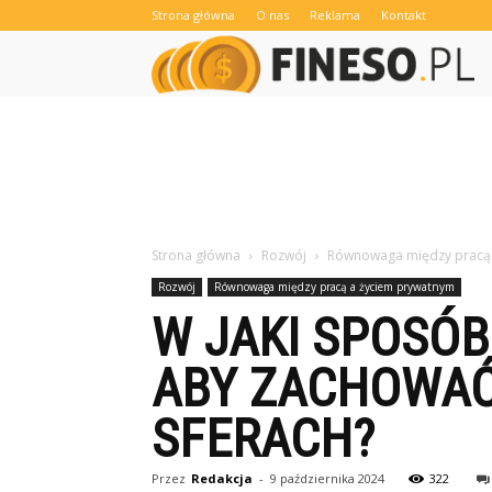
Strona główna
O nas
Reklama
Kontakt
Strona główna
Rozwój
Równowaga między pracą 
Rozwój
Równowaga między pracą a życiem prywatnym
W JAKI SPOSÓ
ABY ZACHOWA
SFERACH?
Przez
Redakcja
-
9 października 2024
322