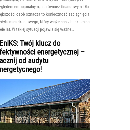
ględem emocjonalnym, ale również finansowym. Dla
ększości osób oznacza to konieczność zaciągnięcia
edytu mieszkaniowego, który wiąże nas z bankiem na
ele lat. W takiej sytuacji pojawia się ważne...
EnIKS: Twój klucz do
fektywności energetycznej –
acznij od audytu
nergetycnego!