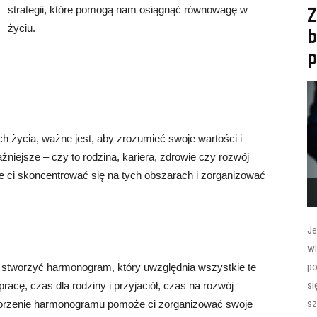
strategii, które pomogą nam osiągnąć równowagę w
Z
życiu.
b
p
 życia, ważne jest, aby zrozumieć swoje wartości i
ważniejsze – czy to rodzina, kariera, zdrowie czy rozwój
e ci skoncentrować się na tych obszarach i zorganizować
Je
wi
po
z stworzyć harmonogram, który uwzględnia wszystkie te
si
racę, czas dla rodziny i przyjaciół, czas na rozwój
sz
Tworzenie harmonogramu pomoże ci zorganizować swoje