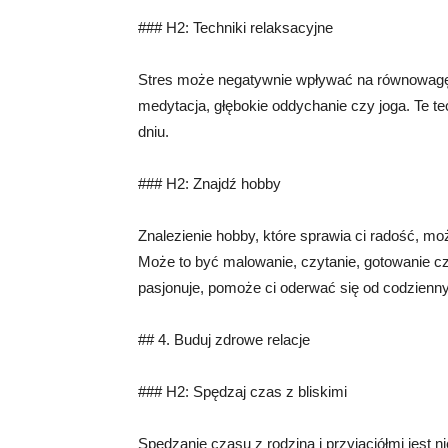
### H2: Techniki relaksacyjne
Stres może negatywnie wpływać na równowagę w
medytacja, głębokie oddychanie czy joga. Te t
dniu.
### H2: Znajdź hobby
Znalezienie hobby, które sprawia ci radość, 
Może to być malowanie, czytanie, gotowanie cz
pasjonuje, pomoże ci oderwać się od codzienn
## 4. Buduj zdrowe relacje
### H2: Spędzaj czas z bliskimi
Spędzanie czasu z rodziną i przyjaciółmi jest