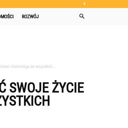
OMOŚCI
ROZWÓJ
chować równowagę we wszystkich...
Ć SWOJE ŻYCIE
YSTKICH