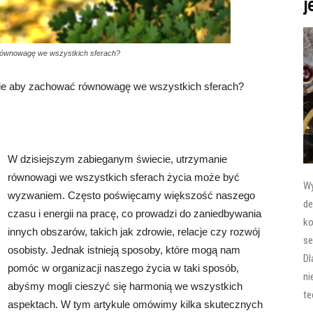
j
 równowagę we wszystkich sferach?
cie aby zachować równowagę we wszystkich sferach?
W dzisiejszym zabieganym świecie, utrzymanie
równowagi we wszystkich sferach życia może być
Wy
wyzwaniem. Często poświęcamy większość naszego
de
czasu i energii na pracę, co prowadzi do zaniedbywania
ko
innych obszarów, takich jak zdrowie, relacje czy rozwój
se
osobisty. Jednak istnieją sposoby, które mogą nam
Dl
pomóc w organizacji naszego życia w taki sposób,
ni
abyśmy mogli cieszyć się harmonią we wszystkich
te
aspektach. W tym artykule omówimy kilka skutecznych