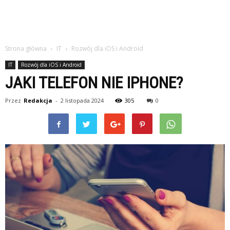
Strona główna
IT
Rozwój dla iOS i Android
IT
Rozwój dla iOS i Android
JAKI TELEFON NIE IPHONE?
Przez
Redakcja
-
2 listopada 2024
305
0