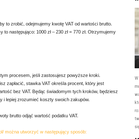
Aby to zrobić, odejmujemy kwotę VAT od wartości brutto.
y to następująco: 1000 zł – 230 zł = 770 zł. Otrzymujemy
stym procesem, jeśli zastosujesz powyższe kroki.
W 
sz zapłacić, stawka VAT określa procent, który jest
mu
o wartość bez VAT. Będąc świadomym tych kroków, będziesz
wa
ry i lepiej zrozumieć koszty swoich zakupów.
kt
ro
kwoty brutto odjąć wartość podatku VAT.
tw
si
pl/ można utworzyć w następujący sposób: