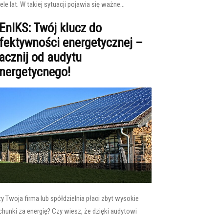
ele lat. W takiej sytuacji pojawia się ważne...
EnIKS: Twój klucz do
fektywności energetycznej –
acznij od audytu
nergetycnego!
y Twoja firma lub spółdzielnia płaci zbyt wysokie
chunki za energię? Czy wiesz, że dzięki audytowi