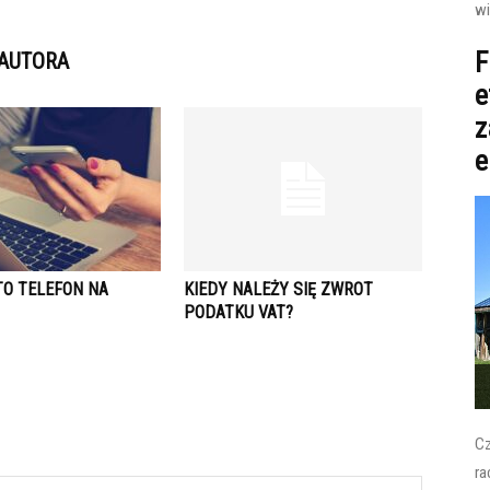
wi
F
 AUTORA
e
z
e
TO TELEFON NA
KIEDY NALEŻY SIĘ ZWROT
PODATKU VAT?
Cz
ra