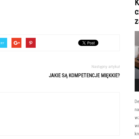
K
c
z
ter
Następny artykuł
JAKIE SĄ KOMPETENCJE MIĘKKIE?
De
na
wz
wi
kr