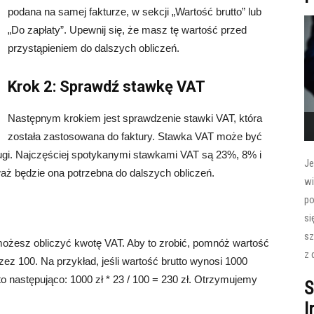
podana na samej fakturze, w sekcji „Wartość brutto” lub
„Do zapłaty”. Upewnij się, że masz tę wartość przed
przystąpieniem do dalszych obliczeń.
Krok 2: Sprawdź stawkę VAT
Następnym krokiem jest sprawdzenie stawki VAT, która
została zastosowana do faktury. Stawka VAT może być
ługi. Najczęściej spotykanymi stawkami VAT są 23%, 8% i
Je
waż będzie ona potrzebna do dalszych obliczeń.
wi
po
si
sz
możesz obliczyć kwotę VAT. Aby to zrobić, pomnóż wartość
z 
zez 100. Na przykład, jeśli wartość brutto wynosi 1000
o następująco: 1000 zł * 23 / 100 = 230 zł. Otrzymujemy
S
I