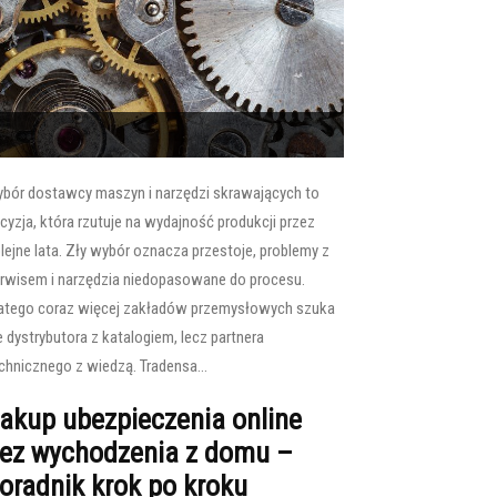
bór dostawcy maszyn i narzędzi skrawających to
cyzja, która rzutuje na wydajność produkcji przez
lejne lata. Zły wybór oznacza przestoje, problemy z
rwisem i narzędzia niedopasowane do procesu.
atego coraz więcej zakładów przemysłowych szuka
e dystrybutora z katalogiem, lecz partnera
chnicznego z wiedzą. Tradensa...
akup ubezpieczenia online
ez wychodzenia z domu –
oradnik krok po kroku