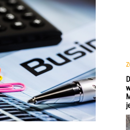
Z
D
w
M
j