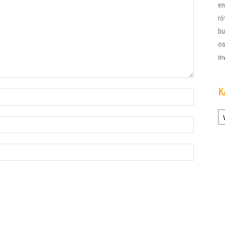
en
ró
bu
os
in
K
Ka