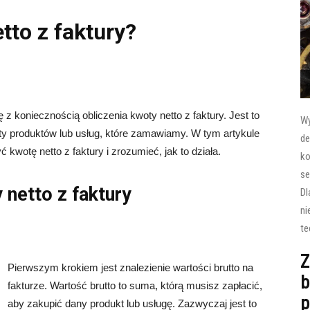
tto z faktury?
z koniecznością obliczenia kwoty netto z faktury. Jest to
Wy
ty produktów lub usług, które zamawiamy. W tym artykule
de
 kwotę netto z faktury i zrozumieć, jak to działa.
ko
se
 netto z faktury
Dl
ni
te
Z
Pierwszym krokiem jest znalezienie wartości brutto na
b
fakturze. Wartość brutto to suma, którą musisz zapłacić,
p
aby zakupić dany produkt lub usługę. Zazwyczaj jest to