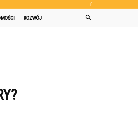
OMOŚCI
ROZWÓJ
RY?