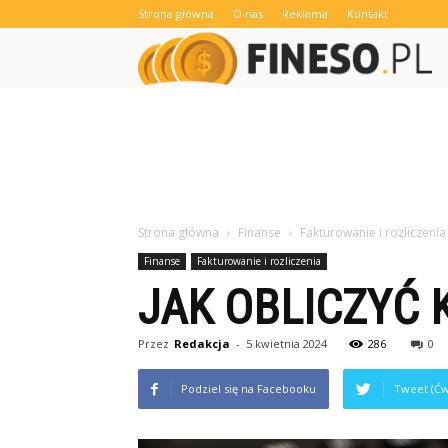
Strona główna
O nas
Reklama
Kontakt
Strona główna
Finanse
Fakturowanie i rozliczenia
Finanse
Fakturowanie i rozliczenia
JAK OBLICZYĆ 
Przez
Redakcja
-
5 kwietnia 2024
286
0
Podziel się na Facebooku
Tweet (Ćw