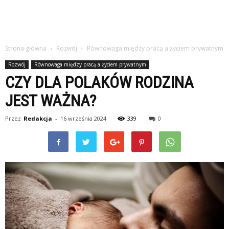
Strona główna
Rozwój
Równowaga między pracą a życiem prywatnym
Rozwój
Równowaga między pracą a życiem prywatnym
CZY DLA POLAKÓW RODZINA
JEST WAŻNA?
Przez
Redakcja
-
16 września 2024
339
0