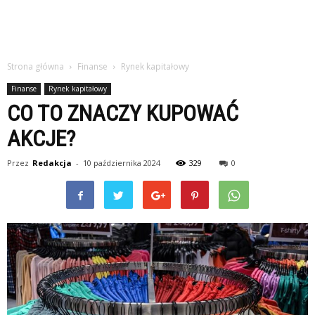
Strona główna
Finanse
Rynek kapitałowy
Finanse
Rynek kapitałowy
CO TO ZNACZY KUPOWAĆ
AKCJE?
Przez
Redakcja
-
10 października 2024
329
0